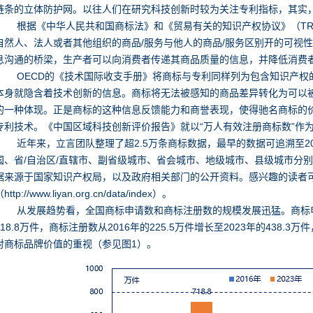
链条的立体防护网。以往人们在研究科技创新时较为关注专利指标，其实
根据《中华人民共和国商标法》和
《贸易有关的知识产权协议》（TR
自然人、法人或者其他组织的商品/服务与他人的商品/服务区别开的可视
息沟通的桥梁，生产者可以向消费者传递其商品质量的信息，并降低消费
OECD的《技术国际收支手册》将商标与专利同样列为包含知识产权
本身就隐含着技术创新的信息。商标将无法被感知的商品差异转化为可以
的一种体现。正是商标的这种信息反馈能力和商誉表现，使得驰名商标的
专利技术。《中国区域科技创新评价报告》就以“万人有效注册商标数”作
近年来，立言团队整理了超2.5万条商标数据，最早的数据可追溯至20
国、省/自治区/直辖市、副省级城市、省会城市、地级城市、县级城市分
据来源于国家知识产权局，以及政府相关部门的公开资料。感兴趣的读者
http://www.liyan.org.cn/data/index）。
从发展趋势看，全国商标申请数和商标注册数的规模发展迅猛。商标申请数
718.8万件，商标注册数从2016年的225.5万件增长至2023年的438.3万
对商标品牌价值的重视（参见图1）。