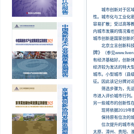
城市创新对于区
性。城市化与工业化
容易扩散；受过高等
内城市发展的情况看
城市创新是国家创新
北京立言创新科
牌》
（参见www.l
有经济基础好，创新
经济较为发达的特大
城市。小型城市（县
征。因此该记分牌对近
筛选步骤为，先运
市进入评价城市行列
另一些城市的创新性
现将依据2019
保持原有位次的
位次提升的城市
太原、漳州、贵阳、